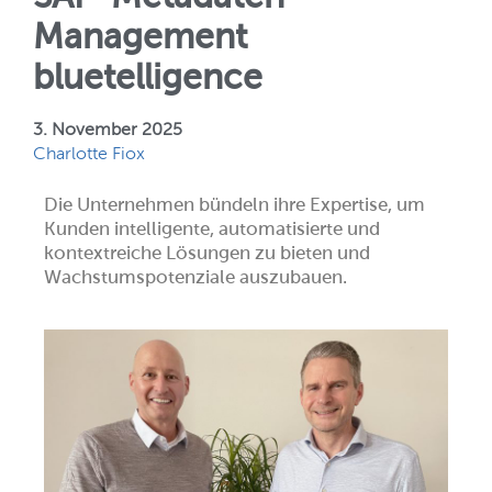
Ihr
SAP BW-System!
Management
TRANSLATION STEWARD
bluetelligence
KUNDEN
3. November 2025
Charlotte Fiox
UNTERNEHMEN
Die Unternehmen bündeln ihre Expertise, um
Kunden intelligente, automatisierte und
KARRIERE
kontextreiche Lösungen zu bieten und
Wachstumspotenziale auszubauen.
UNSER TEAM
UNSERE WERTE
UNSERE PARTNER
SUPPORT