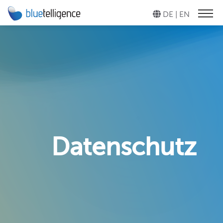
DE |
EN
PRODUKTE
DOCU PERFORMER
Automatisieren Sie Ihre
technische SAP-
ENTERPRISE GLOSSARY
Dokumentation!
SYSTEM SCOUT
METADATA API
Analysieren und pflegen
Sie Ihre
SAP-Systeme auf
PERFORMER SUITE
Knopfdruck!
Datenschutz
MIGRATION BOOSTER
DOCU PERFORMER
Beschleunigen Sie Ihre
BW/4HANA-Migration!
SYSTEM SCOUT
TRANSLATION
STEWARD
MIGRATION BOOSTER
Übersetzen Sie mühelos