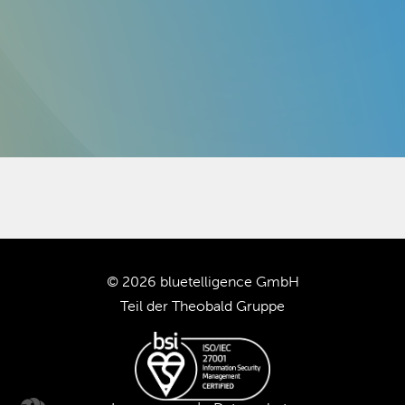
Ihr
SAP BW-System!
TRANSLATION STEWARD
KUNDEN
UNTERNEHMEN
KARRIERE
UNSER TEAM
© 2026 bluetelligence GmbH
UNSERE WERTE
Teil der
Theobald Gruppe
UNSERE PARTNER
SUPPORT