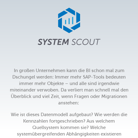
Ihr
SAP BW-System!
TRANSLATION STEWARD
KUNDEN
UNTERNEHMEN
KARRIERE
In großen Unternehmen kann die BI schon mal zum
Dschungel werden:
Immer mehr SAP-Tools bedeuten
UNSER TEAM
immer mehr Objekte – und alle sind irgendwie
miteinander verwoben.
Da verliert man schnell mal den
Überblick und viel Zeit, wenn Fragen oder Migrationen
UNSERE WERTE
anstehen:
Wie ist dieses Datenmodell aufgebaut? Wie werden die
UNSERE PARTNER
Kennzahlen fortgeschrieben? Aus welchem
Quellsystem kommen sie? Welche
systemübergreifenden Abhängigkeiten existieren
SUPPORT