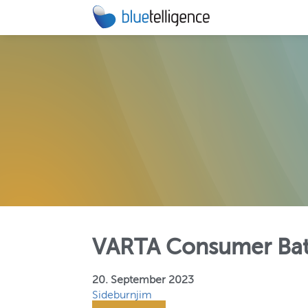
DOCU PE
Automatisie
technische
MIGRATIO
Beschleunig
BW/4HANA-
VARTA Consumer Bat
20. September 2023
Sideburnjim