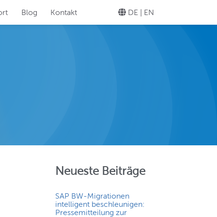
rt
Blog
Kontakt
DE |
EN
legen Sie Ihre
Knopfdruck!
TEWARD
helos Ihr
Neueste Beiträge
SAP BW-Migrationen
intelligent beschleunigen:
Pressemitteilung zur