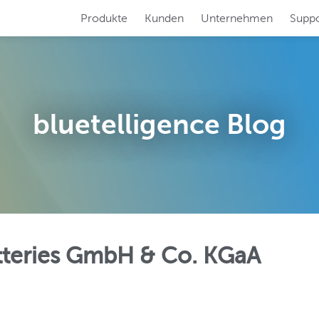
Produkte
Kunden
Unternehmen
Suppo
RFORMER
SYSTEM SCOUT
ren Sie Ihre
Analysieren und pf
 SAP-Dokumentation!
SAP-Systeme auf 
bluetelligence Blog
N BOOSTER
TRANSLATION S
en Sie Ihre
Übersetzen Sie mü
Migration!
SAP BW-System!
teries GmbH & Co. KGaA