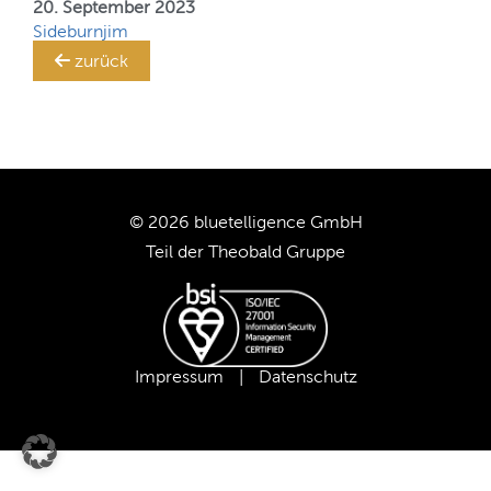
Ihr
20. September 2023
SAP BW-System!
Sideburnjim
TRANSLATION STEWARD
zurück
KUNDEN
UNTERNEHMEN
© 2026 bluetelligence GmbH
KARRIERE
Teil der
Theobald Gruppe
UNSER TEAM
UNSERE WERTE
Impressum
|
Datenschutz
UNSERE PARTNER
SUPPORT