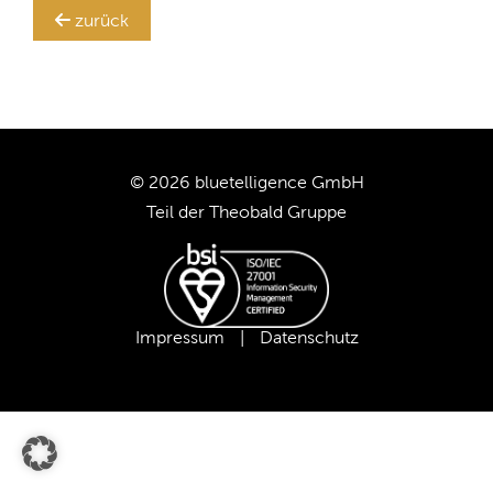
Ihr
zurück
SAP BW-System!
TRANSLATION STEWARD
KUNDEN
UNTERNEHMEN
© 2026 bluetelligence GmbH
Teil der
Theobald Gruppe
KARRIERE
UNSER TEAM
Impressum
|
Datenschutz
UNSERE WERTE
UNSERE PARTNER
SUPPORT