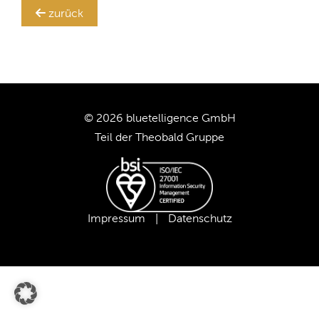
Ihr
zurück
SAP BW-System!
TRANSLATION STEWARD
KUNDEN
UNTERNEHMEN
© 2026 bluetelligence GmbH
Teil der
Theobald Gruppe
KARRIERE
UNSER TEAM
Impressum
|
Datenschutz
UNSERE WERTE
UNSERE PARTNER
SUPPORT