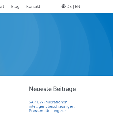
rt
Blog
Kontakt
DE |
EN
legen Sie Ihre
Knopfdruck!
TEWARD
helos Ihr
Neueste Beiträge
SAP BW-Migrationen
intelligent beschleunigen:
Pressemitteilung zur