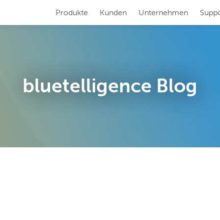
Produkte
Kunden
Unternehmen
Suppo
RFORMER
SYSTEM SCOUT
ren Sie Ihre
Analysieren und pf
 SAP-Dokumentation!
SAP-Systeme auf 
bluetelligence Blog
N BOOSTER
TRANSLATION S
en Sie Ihre
Übersetzen Sie mü
Migration!
SAP BW-System!