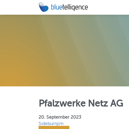
DOCU PE
Automatisie
technische
MIGRATIO
Beschleunig
BW/4HANA-
Pfalzwerke Netz AG
20. September 2023
Sideburnjim