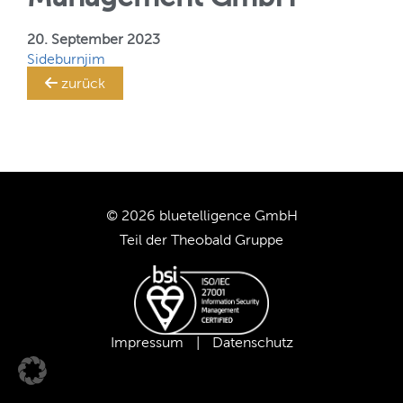
Ihr
SAP BW-System!
TRANSLATION STEWARD
20. September 2023
Sideburnjim
zurück
KUNDEN
UNTERNEHMEN
KARRIERE
© 2026 bluetelligence GmbH
Teil der
Theobald Gruppe
UNSER TEAM
UNSERE WERTE
Impressum
|
Datenschutz
UNSERE PARTNER
SUPPORT