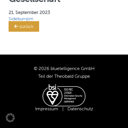
Ihr
SAP BW-System!
TRANSLATION STEWARD
21. September 2023
Sideburnjim
zurück
KUNDEN
UNTERNEHMEN
KARRIERE
© 2026 bluetelligence GmbH
Teil der
Theobald Gruppe
UNSER TEAM
UNSERE WERTE
Impressum
|
Datenschutz
UNSERE PARTNER
SUPPORT