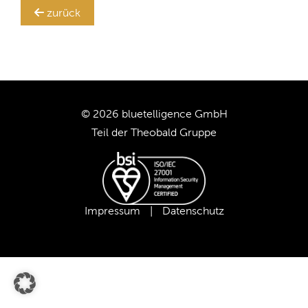
Ihr
zurück
SAP BW-System!
TRANSLATION STEWARD
KUNDEN
UNTERNEHMEN
© 2026 bluetelligence GmbH
Teil der
Theobald Gruppe
KARRIERE
UNSER TEAM
Impressum
|
Datenschutz
UNSERE WERTE
UNSERE PARTNER
SUPPORT