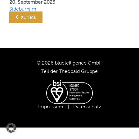
Ihr
20. September 2023
SAP BW-System!
Sideburnjim
TRANSLATION STEWARD
zurück
KUNDEN
UNTERNEHMEN
© 2026 bluetelligence GmbH
KARRIERE
Teil der
Theobald Gruppe
UNSER TEAM
UNSERE WERTE
Impressum
|
Datenschutz
UNSERE PARTNER
SUPPORT