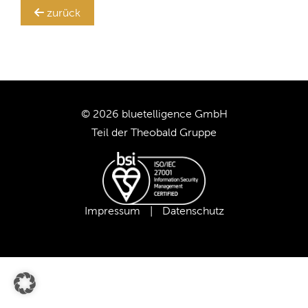
Ihr
zurück
SAP BW-System!
TRANSLATION STEWARD
KUNDEN
UNTERNEHMEN
© 2026 bluetelligence GmbH
Teil der
Theobald Gruppe
KARRIERE
UNSER TEAM
Impressum
|
Datenschutz
UNSERE WERTE
UNSERE PARTNER
SUPPORT