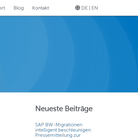
rt
Blog
Kontakt
DE |
EN
legen Sie Ihre
Knopfdruck!
TEWARD
helos Ihr
Neueste Beiträge
SAP BW-Migrationen
intelligent beschleunigen:
Pressemitteilung zur