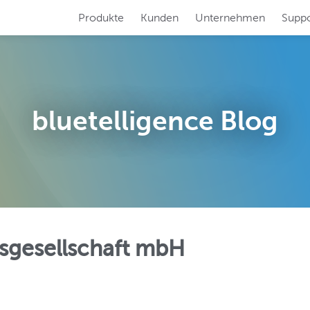
Produkte
Kunden
Unternehmen
Suppo
RFORMER
SYSTEM SCOUT
ren Sie Ihre
Analysieren und pf
 SAP-Dokumentation!
SAP-Systeme auf 
bluetelligence Blog
N BOOSTER
TRANSLATION S
en Sie Ihre
Übersetzen Sie mü
Migration!
SAP BW-System!
sgesellschaft mbH