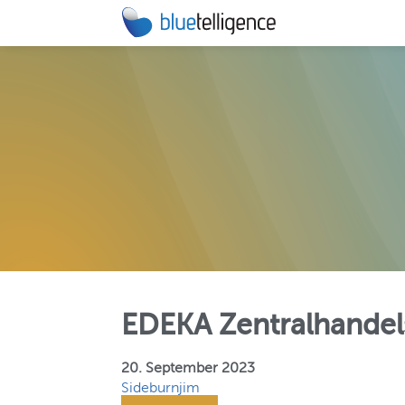
DOCU PE
Automatisie
technische
MIGRATIO
Beschleunig
BW/4HANA-
EDEKA Zentralhandel
20. September 2023
Sideburnjim