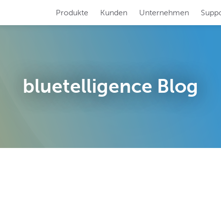
Produkte
Kunden
Unternehmen
Suppo
RFORMER
SYSTEM SCOUT
ren Sie Ihre
Analysieren und pf
 SAP-Dokumentation!
SAP-Systeme auf 
bluetelligence Blog
N BOOSTER
TRANSLATION S
en Sie Ihre
Übersetzen Sie mü
Migration!
SAP BW-System!