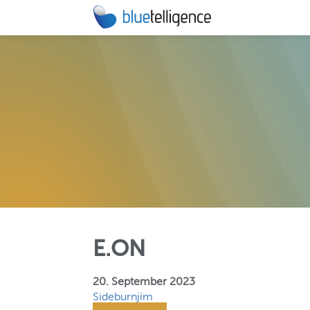
DOCU PE
Automatisie
technische
MIGRATIO
Beschleunig
BW/4HANA-
E.ON
20. September 2023
Sideburnjim