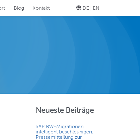
rt
Blog
Kontakt
DE |
EN
legen Sie Ihre
Knopfdruck!
TEWARD
helos Ihr
Neueste Beiträge
SAP BW-Migrationen
intelligent beschleunigen:
Pressemitteilung zur