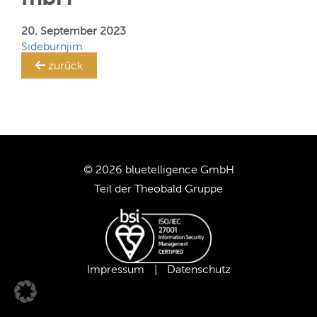
Ihr
SAP BW-System!
TRANSLATION STEWARD
20. September 2023
Sideburnjim
zurück
KUNDEN
UNTERNEHMEN
KARRIERE
© 2026 bluetelligence GmbH
Teil der
Theobald Gruppe
UNSER TEAM
UNSERE WERTE
Impressum
|
Datenschutz
UNSERE PARTNER
SUPPORT