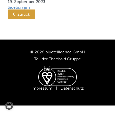
Ihr
19. September 2023
SAP BW-System!
Sideburnjim
TRANSLATION STEWARD
zurück
KUNDEN
UNTERNEHMEN
© 2026 bluetelligence GmbH
KARRIERE
Teil der
Theobald Gruppe
UNSER TEAM
UNSERE WERTE
Impressum
|
Datenschutz
UNSERE PARTNER
SUPPORT