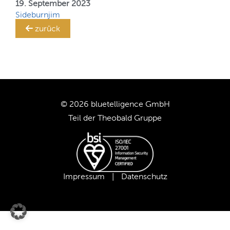
Ihr
19. September 2023
SAP BW-System!
Sideburnjim
TRANSLATION STEWARD
zurück
KUNDEN
UNTERNEHMEN
© 2026 bluetelligence GmbH
KARRIERE
Teil der
Theobald Gruppe
UNSER TEAM
UNSERE WERTE
Impressum
|
Datenschutz
UNSERE PARTNER
SUPPORT