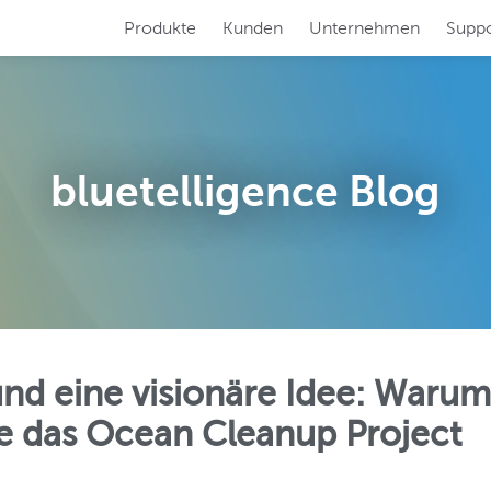
Produkte
Kunden
Unternehmen
Suppo
RFORMER
SYSTEM SCOUT
ren Sie Ihre
Analysieren und pf
 SAP-Dokumentation!
SAP-Systeme auf 
bluetelligence Blog
N BOOSTER
TRANSLATION S
en Sie Ihre
Übersetzen Sie mü
Migration!
SAP BW-System!
und eine visionäre Idee: Waru
ce das Ocean Cleanup Project