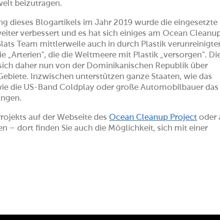
elt beizutragen.
ng dieses Blogartikels im Jahr 2019 wurde die eingesetzte
eiter verbessert und es hat sich einiges am Ocean Cleanu
Slats Team mittlerweile auch in durch Plastik verunreinigte
e „Arterien“, die die Weltmeere mit Plastik „versorgen“. Di
 sich daher nun von der Dominikanischen Republik über
Gebiete. Inzwischen unterstützen ganze Staaten, wie das
ie die US-Band Coldplay oder große Automobilbauer das
ungen.
Projekts auf der Webseite des
Ocean Cleanup Project
oder 
len
– dort finden Sie auch die Möglichkeit, sich mit einer