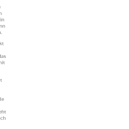
e
n
 in
inn
.
kt
das
mit
t
le
eht
ich