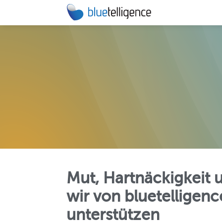
DOCU PE
Automatisie
technische
MIGRATIO
Beschleunig
BW/4HANA-
Mut, Hartnäckigkeit 
wir von bluetelligen
unterstützen