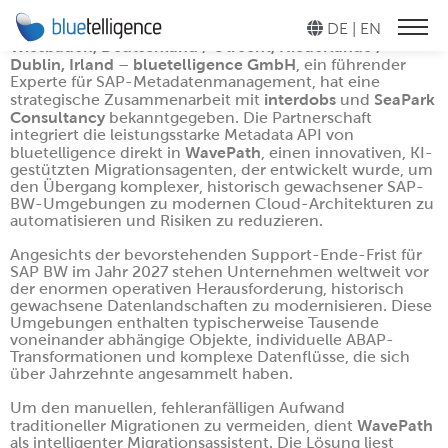
DE |
EN
Wiesbaden, Deutschland / Utrecht, Niederlande /
Dublin, Irland
bluetelligence GmbH
–
, ein führender
PRODUKTE
DOCU PERFORMER
Experte für SAP-Metadatenmanagement, hat eine
interdobs
SeaPark
strategische Zusammenarbeit mit
Automatisieren Sie Ihre
und
Consultancy
bekanntgegeben. Die Partnerschaft
technische SAP-
integriert die leistungsstarke Metadata API von
ENTERPRISE GLOSSARY
Dokumentation!
WavePath
bluetelligence direkt in
, einen innovativen, KI-
gestützten Migrationsagenten, der entwickelt wurde, um
SYSTEM SCOUT
den Übergang komplexer, historisch gewachsener SAP-
METADATA API
Analysieren und pflegen
BW-Umgebungen zu modernen Cloud-Architekturen zu
automatisieren und Risiken zu reduzieren.
Sie Ihre
SAP-Systeme auf
PERFORMER SUITE
Angesichts der bevorstehenden Support-Ende-Frist für
Knopfdruck!
SAP BW im Jahr 2027 stehen Unternehmen weltweit vor
der enormen operativen Herausforderung, historisch
gewachsene Datenlandschaften zu modernisieren. Diese
MIGRATION BOOSTER
DOCU PERFORMER
Umgebungen enthalten typischerweise Tausende
Beschleunigen Sie Ihre
voneinander abhängige Objekte, individuelle ABAP-
BW/4HANA-Migration!
Transformationen und komplexe Datenflüsse, die sich
SYSTEM SCOUT
über Jahrzehnte angesammelt haben.
TRANSLATION
Um den manuellen, fehleranfälligen Aufwand
STEWARD
WavePath
traditioneller Migrationen zu vermeiden, dient
MIGRATION BOOSTER
Übersetzen Sie mühelos
als intelligenter Migrationsassistent. Die Lösung liest