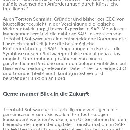
auf die wachsenden Anforderungen durch Künstliche
Intelligenz.“
Torsten Schmidt
Auch
, Gründer und bisheriger CEO von
bluetelligence, sieht in der Vereinigung die logische
Weiterentwicklung: „Unsere Expertise in SAP-Metadaten-
Management ergänzt die nahtlose SAP-Integration von
Theobald Software um eine entscheidende Komponente.
Für mich stand seit jeher die bestmögliche
Kundenerfahrung in SAP-Umgebungen im Fokus – die
Symbiose unserer Softwareprodukte macht genau das
möglich. Unternehmen profitieren von einem
ganzheitlichen Portfolio und noch tieferen Einblicken auf
Basis entscheidungsrelevanter Daten.“ Der bisherige CEO
und Gründer bleibt auch künftig in aktiver und
beratender Funktion an Bord.
Gemeinsamer Blick in die Zukunft
Theobald Software und bluetelligence verfolgen eine
gemeinsame Vision: Sie wollen ihre Technologien
konsequent weiterentwickeln, um Unternehmen bei den
Herausforderungen der digitalen Transformation im SAP-
Umfeld bestmöglich zu unterstützen. Im Zentrum steht