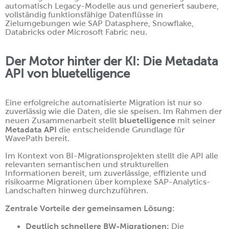
Ihr
automatisch Legacy-Modelle aus und generiert saubere,
SAP BW-System!
vollständig funktionsfähige Datenflüsse in
TRANSLATION STEWARD
Zielumgebungen wie SAP Datasphere, Snowflake,
Databricks oder Microsoft Fabric neu.
KUNDEN
Der Motor hinter der KI: Die Metadata
API von bluetelligence
UNTERNEHMEN
Eine erfolgreiche automatisierte Migration ist nur so
KARRIERE
zuverlässig wie die Daten, die sie speisen. Im Rahmen der
bluetelligence
neuen Zusammenarbeit stellt
mit seiner
Metadata API
die entscheidende Grundlage für
UNSER TEAM
WavePath bereit.
Im Kontext von BI-Migrationsprojekten stellt die API alle
relevanten semantischen und strukturellen
UNSERE WERTE
Informationen bereit, um zuverlässige, effiziente und
risikoarme Migrationen über komplexe SAP-Analytics-
Landschaften hinweg durchzuführen.
UNSERE PARTNER
Zentrale Vorteile der gemeinsamen Lösung:
Deutlich schnellere BW-Migrationen:
SUPPORT
Die