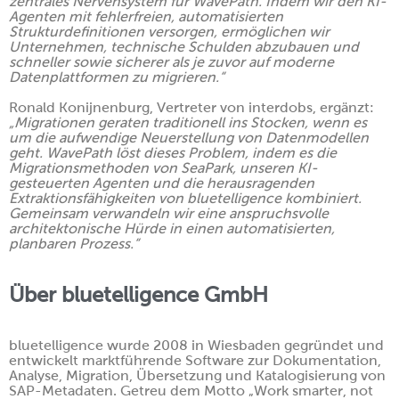
zentrales Nervensystem für WavePath. Indem wir den KI-
Agenten mit fehlerfreien, automatisierten
Strukturdefinitionen versorgen, ermöglichen wir
Unternehmen, technische Schulden abzubauen und
schneller sowie sicherer als je zuvor auf moderne
Datenplattformen zu migrieren.“
Ronald Konijnenburg, Vertreter von interdobs, ergänzt:
„Migrationen geraten traditionell ins Stocken, wenn es
um die aufwendige Neuerstellung von Datenmodellen
geht. WavePath löst dieses Problem, indem es die
Migrationsmethoden von SeaPark, unseren KI-
gesteuerten Agenten und die herausragenden
Extraktionsfähigkeiten von bluetelligence kombiniert.
Gemeinsam verwandeln wir eine anspruchsvolle
architektonische Hürde in einen automatisierten,
planbaren Prozess.“
Über bluetelligence GmbH
bluetelligence wurde 2008 in Wiesbaden gegründet und
entwickelt marktführende Software zur Dokumentation,
Analyse, Migration, Übersetzung und Katalogisierung von
SAP-Metadaten. Getreu dem Motto „Work smarter, not